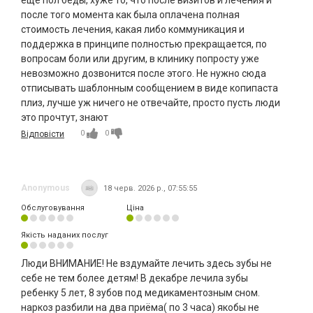
еще пол беды, хуже то, что после визитов и лечения и
после того момента как была оплачена полная
стоимость лечения, какая либо коммуникация и
поддержка в принципе полностью прекращается, по
вопросам боли или другим, в клинику попросту уже
невозможно дозвонится после этого. Не нужно сюда
отписывать шаблонным сообщением в виде копипаста
плиз, лучше уж ничего не отвечайте, просто пусть люди
это прочтут, знают
0
0
Відповісти
Anonymous
18 черв. 2026 р., 07:55:55
Обслуговування
Ціна
Якість наданих послуг
Люди ВНИМАНИЕ! Не вздумайте лечить здесь зубы не
себе не тем более детям! В декабре лечила зубы
ребенку 5 лет, 8 зубов под медикаментозным сном.
наркоз разбили на два приёма( по 3 часа) якобы не